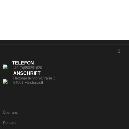
TELEFON
+49 (0)850291620
ANSCHRIFT
Herzog-Heinrich-Straße 3
94081 Fürstenzell
Über uns
Kontakt