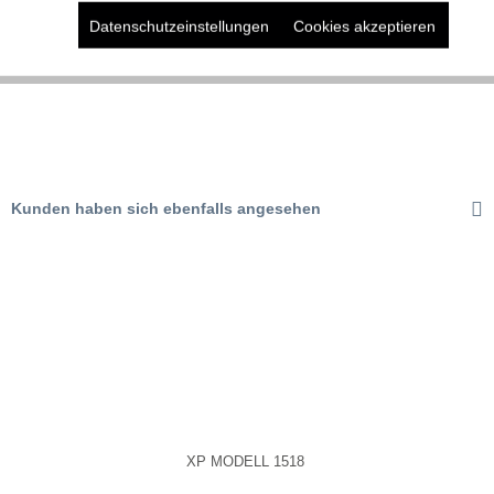
Datenschutzeinstellungen
Cookies akzeptieren
Aktiv
Marketing
Aktiv
Tracking
Aktiv
Service
Kunden haben sich ebenfalls angesehen
XP MODELL 1518