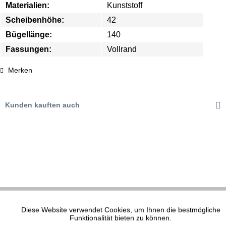
Materialien:
Kunststoff
Scheibenhöhe:
42
Bügellänge:
140
Fassungen:
Vollrand
Merken
Kunden kauften auch
Diese Website verwendet Cookies, um Ihnen die bestmögliche
Aktiv
Funktionale
Funktionalität bieten zu können.
XP MODELL 1512