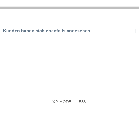
Aktiv
Tracking
Kunden haben sich ebenfalls angesehen
Aktiv
Service
XP MODELL 1538