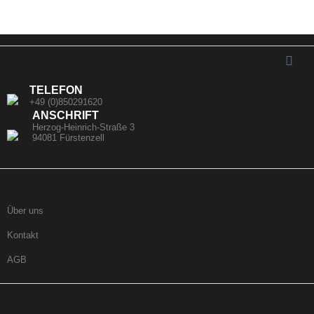
TELEFON
+49 (0)850291620
ANSCHRIFT
Herzog-Heinrich-Straße 3
94081 Fürstenzell
Über uns
Kontakt
AGB