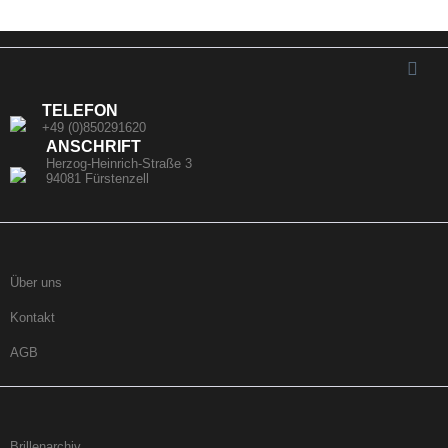
TELEFON
+49 (0)850291620
ANSCHRIFT
Herzog-Heinrich-Straße 3
94081 Fürstenzell
Über uns
Kontakt
AGB
Brillenarchiv