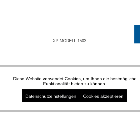
XP MODELL 1503
Diese Website verwendet Cookies, um Ihnen die bestmögliche
Aktiv
Funktionale
Funktionalität bieten zu können.
Datenschutzeinstellungen
Cookies akzeptieren
Aktiv
Marketing
Kunden haben sich ebenfalls angesehen
Aktiv
Tracking
Aktiv
Service