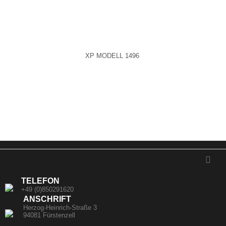
XP MODELL 1496
TELEFON
+49 (0)850291620
ANSCHRIFT
Herzog-Heinrich-Straße 3
94081 Fürstenzell