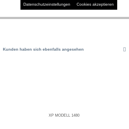
Datenschutzeinstellungen
Cookies akzeptieren
Aktiv
Marketing
Aktiv
Tracking
Aktiv
Service
Kunden haben sich ebenfalls angesehen
XP MODELL 1480