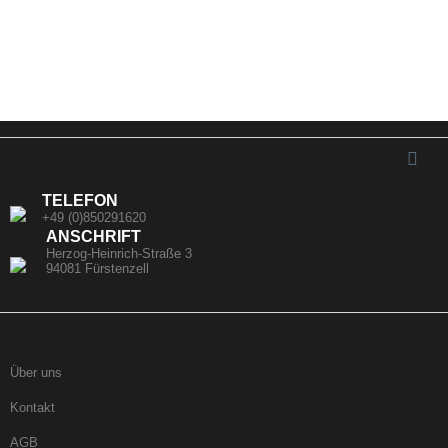
TELEFON
+49 (0)850291620
ANSCHRIFT
Herzog-Heinrich-Straße 3
94081 Fürstenzell
Über uns
Kontakt
AGB