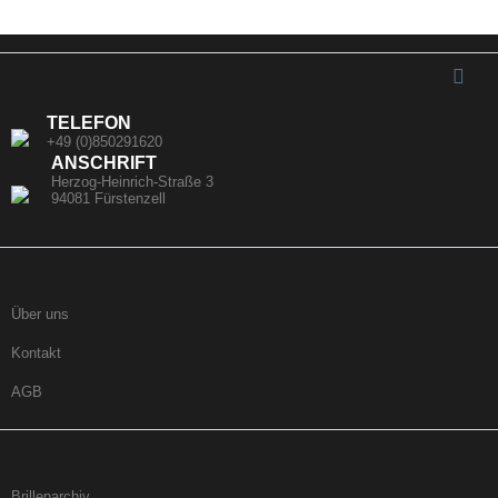
TELEFON
+49 (0)850291620
ANSCHRIFT
Herzog-Heinrich-Straße 3
94081 Fürstenzell
Über uns
Kontakt
AGB
Brillenarchiv