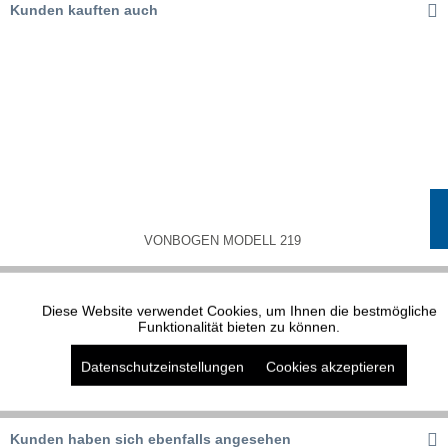
Kunden kauften auch
VONBOGEN MODELL 219
Diese Website verwendet Cookies, um Ihnen die bestmögliche
Aktiv
Funktionale
Funktionalität bieten zu können.
Datenschutzeinstellungen
Cookies akzeptieren
Aktiv
Marketing
Aktiv
Tracking
Kunden haben sich ebenfalls angesehen