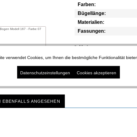
Farben:
Bügellänge:
Materialien:
Bogen Modell 167 - Farbe 07
Fassungen:
Merken
te verwendet Cookies, um Ihnen die bestmögliche Funktionalität biete
Datenschutzeinstellungen
Cookies akzeptieren
H EBENFALLS ANGESEHEN