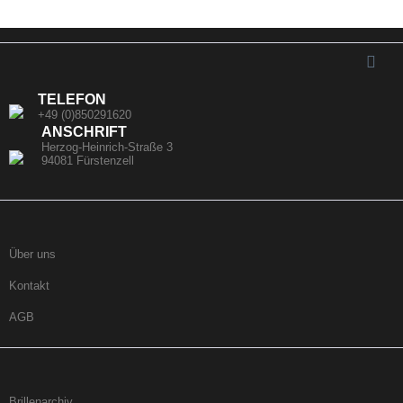
TELEFON
+49 (0)850291620
ANSCHRIFT
Herzog-Heinrich-Straße 3
94081 Fürstenzell
Über uns
Kontakt
AGB
Brillenarchiv