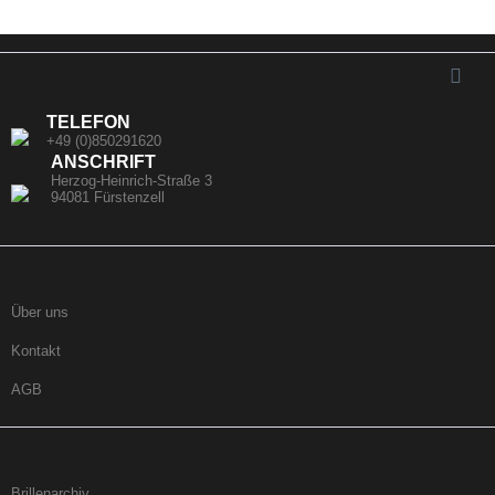
TELEFON
+49 (0)850291620
ANSCHRIFT
Herzog-Heinrich-Straße 3
94081 Fürstenzell
Über uns
Kontakt
AGB
Brillenarchiv