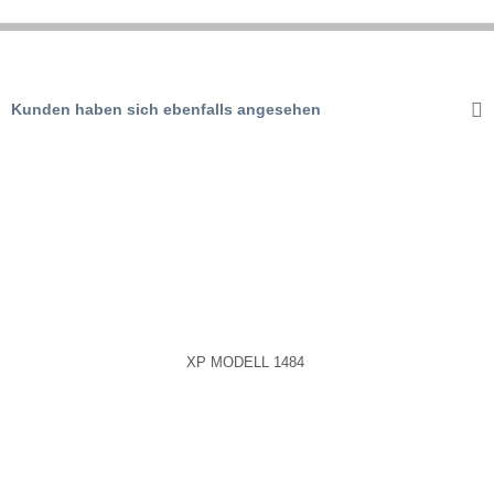
Aktiv
Tracking
Kunden haben sich ebenfalls angesehen
Aktiv
Service
XP MODELL 1484