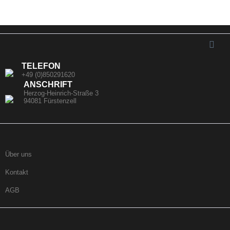
TELEFON
+49 (0)850291620
ANSCHRIFT
Herzog-Heinrich-Straße 3
94081 Fürstenzell
Über uns
Kontakt
AGB