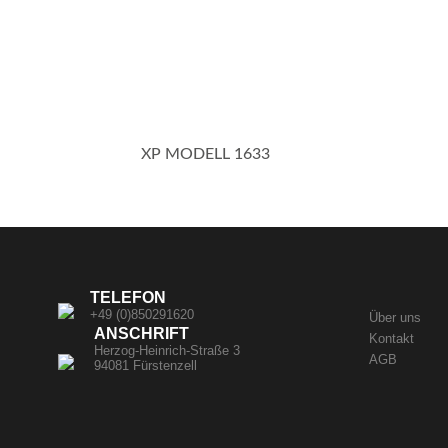
XP MODELL 1633
TELEFON
+49 (0)850291620
Über uns
ANSCHRIFT
Kontakt
Herzog-Heinrich-Straße 3
AGB
94081 Fürstenzell