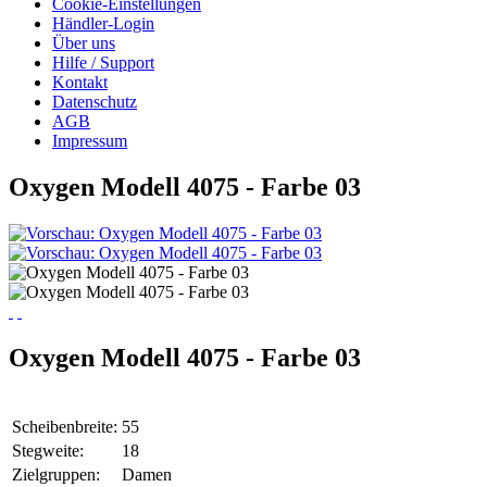
Cookie-Einstellungen
Händler-Login
Über uns
Hilfe / Support
Kontakt
Datenschutz
AGB
Impressum
Oxygen Modell 4075 - Farbe 03
Oxygen Modell 4075 - Farbe 03
Scheibenbreite:
55
Stegweite:
18
Zielgruppen:
Damen