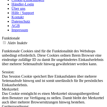
Händler-Login
Über uns
Hilfe / Support
Kontakt
Datenschutz
AGB
Impressum
Funktionale
Aktiv
Inaktiv
Funktionale Cookies sind für die Funktionalität des Webshops
unbedingt erforderlich. Diese Cookies ordnen Ihrem Browser eine
eindeutige zufällige ID zu damit Ihr ungehindertes Einkaufserlebnis
über mehrere Seitenaufrufe hinweg gewährleistet werden kann.
Session:
Das Session Cookie speichert Ihre Einkaufsdaten über mehrere
Seitenaufrufe hinweg und ist somit unerlässlich für Ihr persönliches
Einkaufserlebnis.
Merkzettel:
Das Cookie ermöglicht es einen Merkzettel sitzungsübergreifend
dem Benutzer zur Verfügung zu stellen. Damit bleibt der Merkzettel
auch über mehrere Browsersitzungen hinweg bestehen.
Gerätezuordnung: