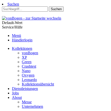
Suchen
Suchen
Default-Wert
Service/Hilfe
Menü
Händlerlogin
Kollektionen
vonBogen
XP
Green
Crashtest
Nano
Oxygen
Leonardo
Kollektionsübersicht
Dienstleistungen
Jobs
About
Messe
Unternehmen