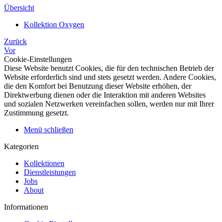
Übersicht
Kollektion Oxygen
Zurück
Vor
Cookie-Einstellungen
Diese Website benutzt Cookies, die für den technischen Betrieb der
Website erforderlich sind und stets gesetzt werden. Andere Cookies,
die den Komfort bei Benutzung dieser Website erhöhen, der
Direktwerbung dienen oder die Interaktion mit anderen Websites
und sozialen Netzwerken vereinfachen sollen, werden nur mit Ihrer
Zustimmung gesetzt.
Menü schließen
Kategorien
Kollektionen
Dienstleistungen
Jobs
About
Informationen