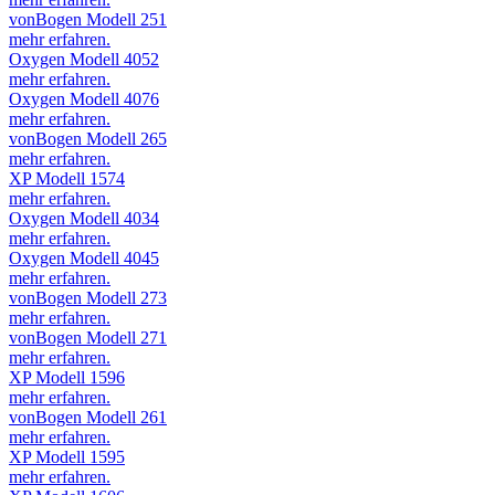
vonBogen Modell 251
mehr erfahren.
Oxygen Modell 4052
mehr erfahren.
Oxygen Modell 4076
mehr erfahren.
vonBogen Modell 265
mehr erfahren.
XP Modell 1574
mehr erfahren.
Oxygen Modell 4034
mehr erfahren.
Oxygen Modell 4045
mehr erfahren.
vonBogen Modell 273
mehr erfahren.
vonBogen Modell 271
mehr erfahren.
XP Modell 1596
mehr erfahren.
vonBogen Modell 261
mehr erfahren.
XP Modell 1595
mehr erfahren.